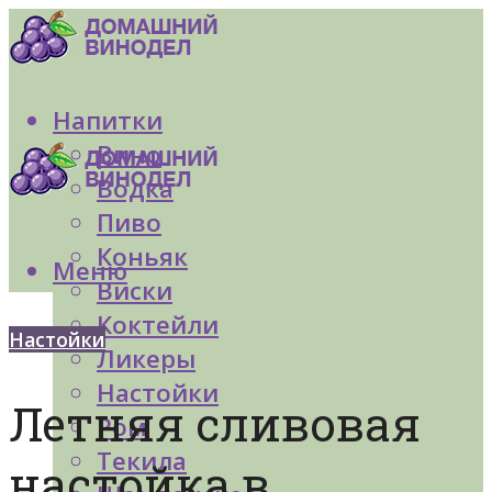
Напитки
Вино
Водка
Пиво
Коньяк
Меню
Виски
Коктейли
Настойки
Ликеры
Настойки
Летняя сливовая
Ром
Текила
настойка в