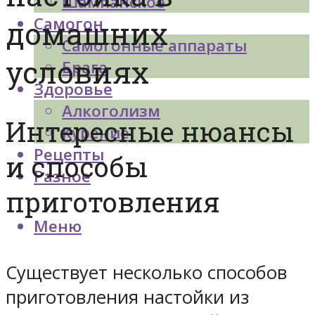
Шампанское
Самогон
домашних
Самогонные аппараты
условиях
Брага
Здоровье
Алкоголизм
Интересные нюансы
Курение
Рецепты
и способы
Разное
приготовления
Меню
Существует несколько способов
приготовления настойки из