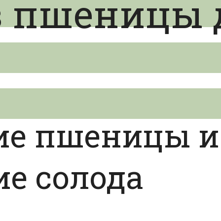
з пшеницы 
ие пшеницы и
е солода