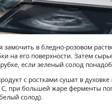
замочить в бледно-розовом раство
бки на его поверхности. Затем сыр
убке, если зеленый солод понадоби
родукт с ростками сушат в духовке
 С, при большей жаре ферменты пог
белый солод).