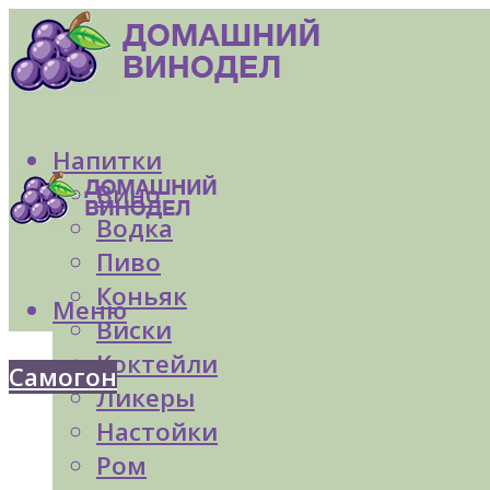
Напитки
Вино
Водка
Пиво
Коньяк
Меню
Виски
Коктейли
Самогон
Ликеры
Настойки
Ром