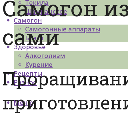
Самогон и
Текила
Шампанское
Самогон
сами
Самогонные аппараты
Брага
Здоровье
Алкоголизм
Курение
Проращиван
Рецепты
Разное
приготовлени
Меню