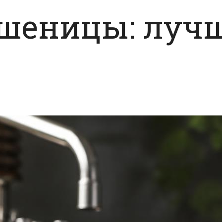
пшеницы: луч