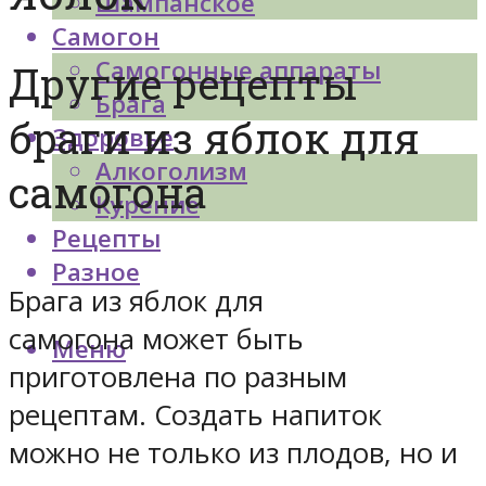
Шампанское
Самогон
Самогонные аппараты
Другие рецепты
Брага
браги из яблок для
Здоровье
Алкоголизм
самогона
Курение
Рецепты
Разное
Брага из яблок для
самогона может быть
Меню
приготовлена по разным
рецептам. Создать напиток
можно не только из плодов, но и