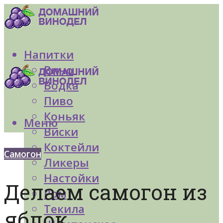
Напитки
Вино
Водка
Пиво
Коньяк
Меню
Виски
Коктейли
Самогон
Ликеры
Настойки
Делаем самогон из
Ром
Текила
яблок