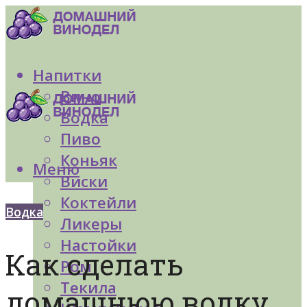
Напитки
Вино
Водка
Пиво
Коньяк
Меню
Виски
Коктейли
Водка
Ликеры
Настойки
Как сделать
Ром
Текила
домашнюю водку