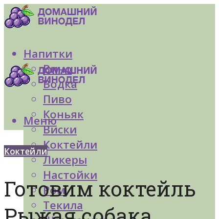
Напитки
Вино
Водка
Пиво
Коньяк
Меню
Виски
Коктейли
Коктейли
Ликеры
Настойки
Готовим коктейль
Ром
Текила
Рыжая собака