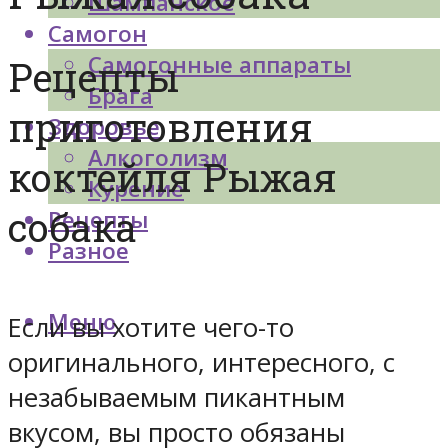
Шампанское
Самогон
Самогонные аппараты
Рецепты
Брага
приготовления
Здоровье
Алкоголизм
коктейля Рыжая
Курение
собака
Рецепты
Разное
Меню
Если вы хотите чего-то
оригинального, интересного, с
незабываемым пикантным
вкусом, вы просто обязаны