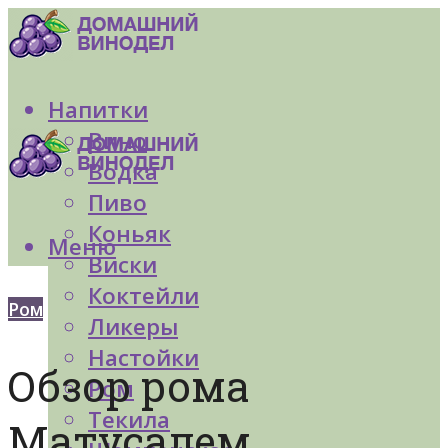
Напитки
Вино
Водка
Пиво
Коньяк
Меню
Виски
Коктейли
Ром
Ликеры
Настойки
Обзор рома
Ром
Текила
Матусалем