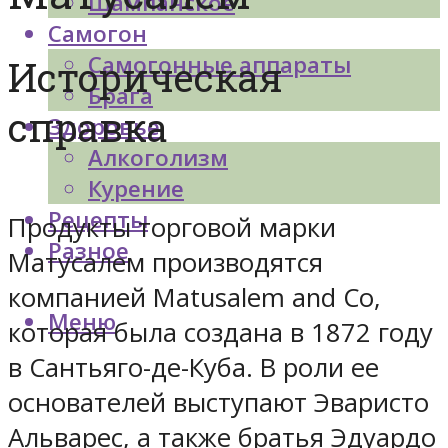
Шампанское
Самогон
Самогонные аппараты
Историческая
Брага
справка
Здоровье
Алкоголизм
Курение
Рецепты
Продукты торговой марки
Разное
Матусалем производятся
компанией Matusalem and Co,
Меню
которая была создана в 1872 году
в Сантьяго-де-Куба. В роли ее
основателей выступают Эваристо
Альварес, а также братья Эдуардо