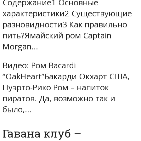
Содержание1 Основные
характеристики2 Существующие
разновидности3 Как правильно
пить?Ямайский ром Captain
Morgan…
Видео: Ром Bacardi
“OakHeart”Бакарди Окхарт США,
Пуэрто-Рико Ром – напиток
пиратов. Да, возможно так и
было,…
Гавана клуб –