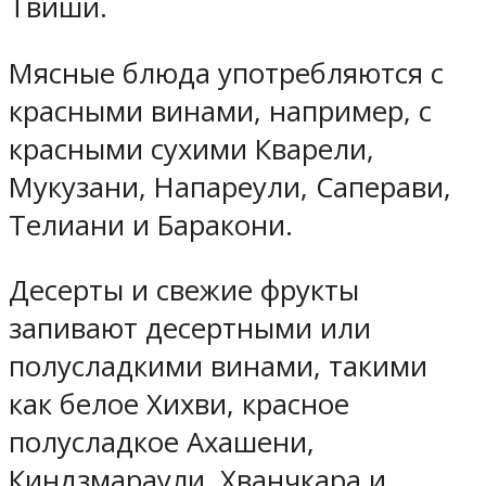
Твиши.
Мясные блюда употребляются с
красными винами, например, с
красными сухими Кварели,
Мукузани, Напареули, Саперави,
Телиани и Баракони.
Десерты и свежие фрукты
запивают десертными или
полусладкими винами, такими
как белое Хихви, красное
полусладкое Ахашени,
Киндзмараули, Хванчкара и