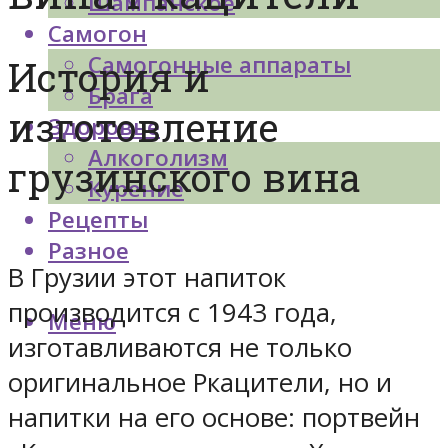
Шампанское
Самогон
Самогонные аппараты
История и
Брага
изготовление
Здоровье
Алкоголизм
грузинского вина
Курение
Рецепты
Разное
В Грузии этот напиток
производится с 1943 года,
Меню
изготавливаются не только
оригинальное Ркацители, но и
напитки на его основе: портвейн