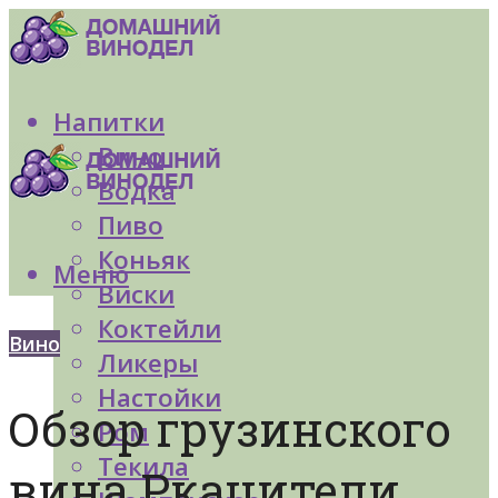
Напитки
Вино
Водка
Пиво
Коньяк
Меню
Виски
Коктейли
Вино
Ликеры
Настойки
Обзор грузинского
Ром
Текила
вина Ркацители