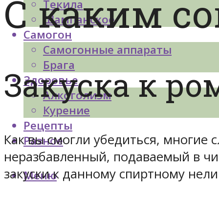
С каким с
Текила
Шампанское
Самогон
Самогонные аппараты
Брага
Закуска к ро
Здоровье
Алкоголизм
Курение
Рецепты
Как вы смогли убедиться, многие 
Разное
неразбавленный, подаваемый в чи
закуски к данному спиртному нел
Меню