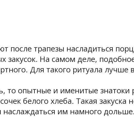
т после трапезы насладиться порци
ых закусок. На самом деле, подобно
иртного. Для такого ритуала лучше 
ть, то опытные и именитые знатоки
очек белого хлеба. Такая закуска н
ам наслаждаться им намного дольше