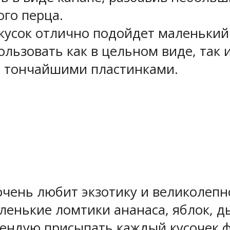
ого перца.
кусок отлично подойдет маленький
льзовать как в цельном виде, так 
ть тончайшими пластинками.
чень любит экзотику и великолепно
ленькие ломтики ананаса, яблок, д
мендую присыпать каждый кусочек 