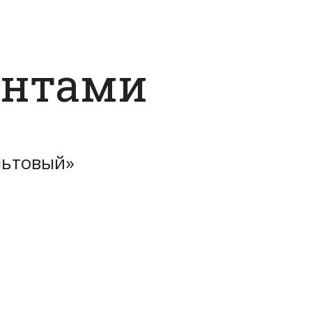
ентами
льтовый»