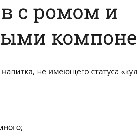
в с ромом и
ными компон
о напитка, не имеющего статуса «ку
много;