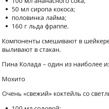
100 мл ананасного сока;
50 мл сиропа кокоса;
половинка лайма;
160 г льда фраппе.
Компоненты смешивают в шейкере,
выливают в стакан.
Пина Колада – один из наиболее и
Мохито
Очень «свежий» коктейль со светл
100 мл содовой;