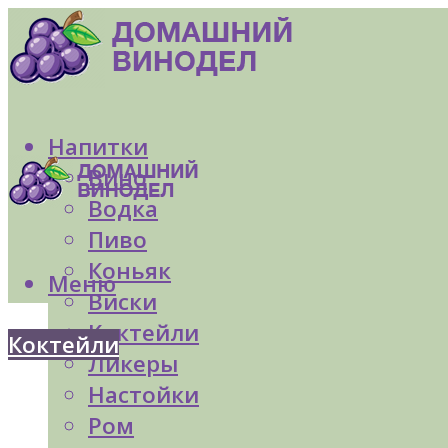
Напитки
Вино
Водка
Пиво
Коньяк
Меню
Виски
Коктейли
Коктейли
Ликеры
Настойки
Ром