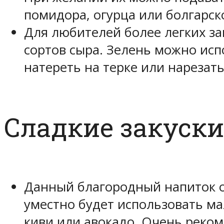
помидора, огурца или болгарск
Для любителей более легких за
сортов сыра. Зелень можно испо
натереть на терке или нареза
Сладкие закуски
Данный благородный напиток о
уместно будет использовать ма
киви или авокадо. Очень реко