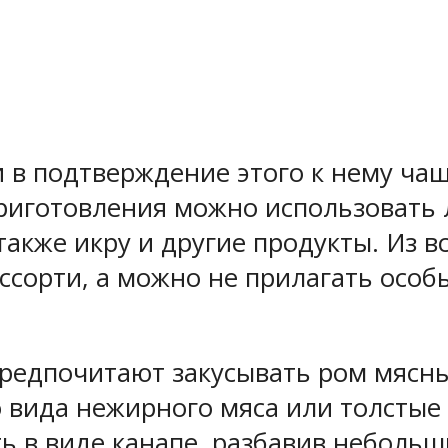
 в подтверждение этого к нему чащ
приготовления можно использовать
 также икру и другие продукты. Из 
ссорти, а можно не прилагать особы
предпочитают закусывать ром мяс
о вида нежирного мяса или толстые
ь в виде канапе, разбавив неболь