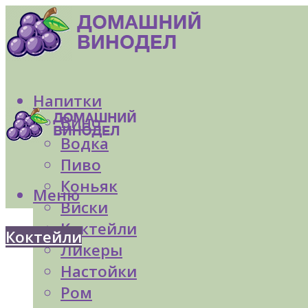
Напитки
Вино
Водка
Пиво
Коньяк
Меню
Виски
Коктейли
Коктейли
Ликеры
Настойки
Ром