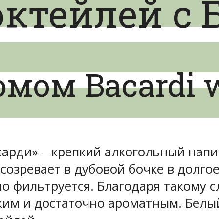
ктейлей с 
омом Bacardi 
карди» – крепкий алкогольный напи
озревает в дубовой бочке в долгое 
но фильтруется. Благодаря такому 
гким и достаточно ароматным. Белы