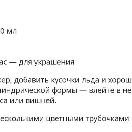
0 мл
нас — для украшения
кер, добавить кусочки льда и хоро
линдрической формы — влейте в нег
са или вишней.
несколькими цветными трубочками 