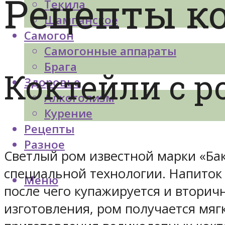
Рецепты ко
Текила
Шампанское
Самогон
Самогонные аппараты
Брага
Коктейли с р
Здоровье
Алкоголизм
Курение
Рецепты
Разное
Светлый ром известной марки «Ба
специальной технологии. Напиток с
Меню
после чего купажируется и вторич
изготовления, ром получается мя