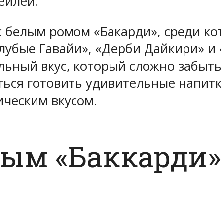
ейлей.
 белым ромом «Бакарди», среди ко
олубые Гавайи», «Дерби Дайкири» и
льный вкус, который сложно забыт
ться готовить удивительные напит
ческим вкусом.
лым «Баккарди»