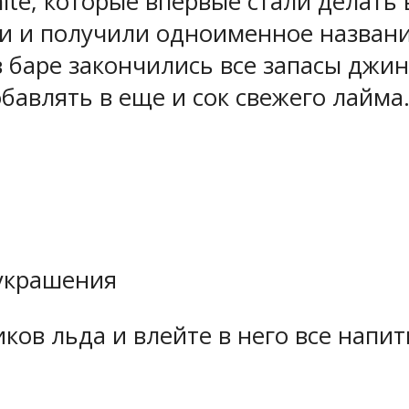
hite, которые впервые стали делат
и и получили одноименное название
в баре закончились все запасы джин
бавлять в еще и сок свежего лайма
украшения
ков льда и влейте в него все напи