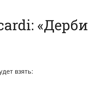
ardi: «Дерби
дет взять: