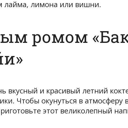
м лайма, лимона или вишни.
лым ромом «Бак
йи»
ь вкусный и красивый летний кокт
ки. Чтобы окунуться в атмосферу в
приготовьте этот великолепный на