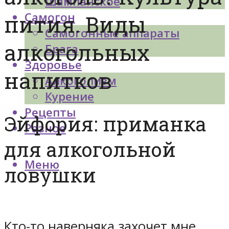
Шампанское
Самогон
пития. Виды
Самогонные аппараты
алкогольных
Брага
Здоровье
напитков
Алкоголизм
Курение
Рецепты
Эйфория: приманка
Разное
для алкогольной
Меню
ловушки
Кто-то наверняка захочет мне