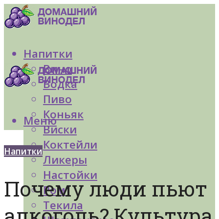
Напитки
Вино
Водка
Пиво
Коньяк
Меню
Виски
Коктейли
Напитки
Ликеры
Настойки
Почему люди пьют
Ром
Текила
алкоголь? Культура