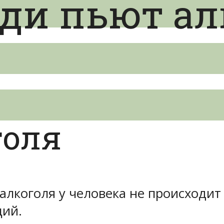
ди пьют ал
голя
алкоголя у человека не происходит
ций.