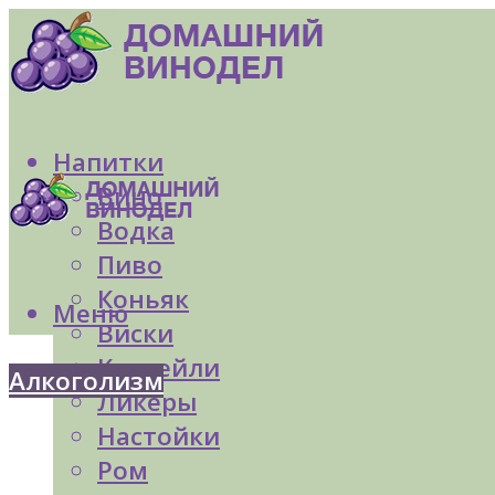
Напитки
Вино
Водка
Пиво
Коньяк
Меню
Виски
Коктейли
Алкоголизм
Ликеры
Настойки
Ром