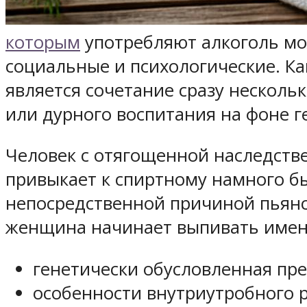
которым
употребляют алкоголь мо
социальные и психологические. К
является сочетание сразу нескол
или дурного воспитания на фоне г
Человек с отягощенной наследств
привыкает к спиртному намного бы
непосредственной причиной пьянс
женщина начинает выпивать именн
генетически обусловленная пр
особенности внутриутробного р