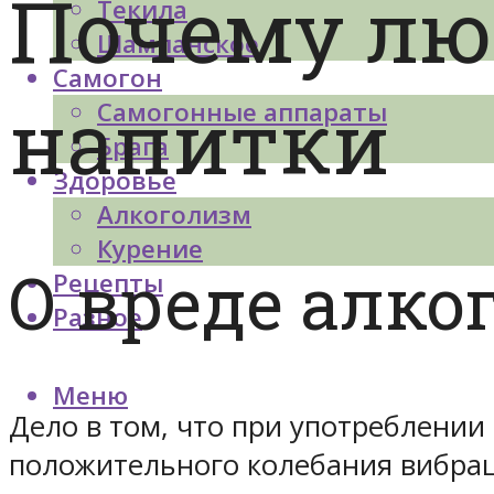
Почему лю
Текила
Шампанское
Самогон
напитки
Самогонные аппараты
Брага
Здоровье
Алкоголизм
Курение
О вреде алко
Рецепты
Разное
Меню
Дело в том, что при употреблении 
положительного колебания вибра