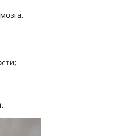
мозга.
ости;
.