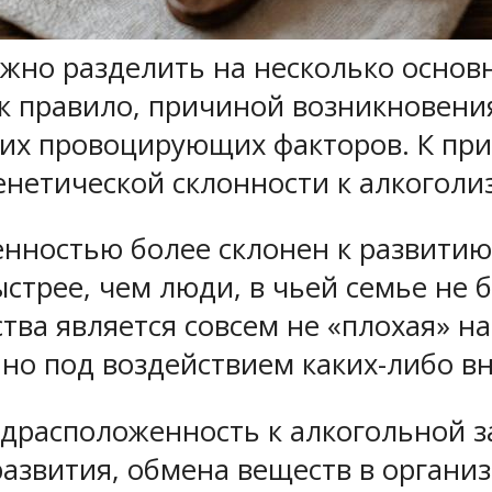
жно разделить на несколько основн
ак правило, причиной возникновени
ьких провоцирующих факторов. К пр
енетической склонности к алкоголи
енностью более склонен к развитию
стрее, чем люди, в чьей семье не 
тва является совсем не «плохая» н
о под воздействием каких-либо вн
едрасположенность к алкогольной з
азвития, обмена веществ в организ