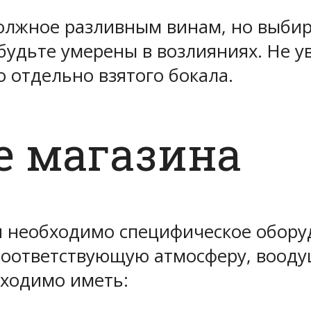
должное разливным винам, но выбир
удьте умерены в возлияниях. Не ув
 отдельно взятого бокала.
е магазина
 необходимо специфическое оборудо
соответствующую атмосферу, воод
бходимо иметь: