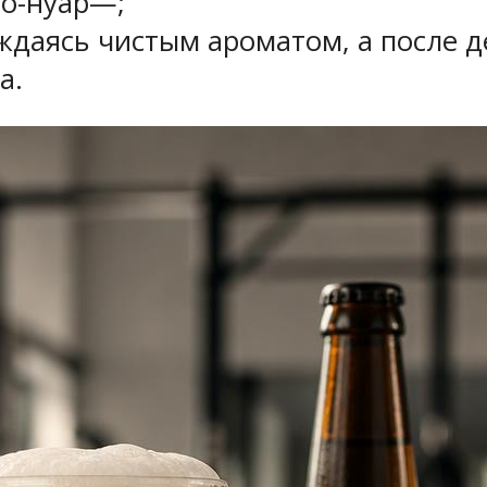
но-нуар—;
ждаясь чистым ароматом, а после д
а.