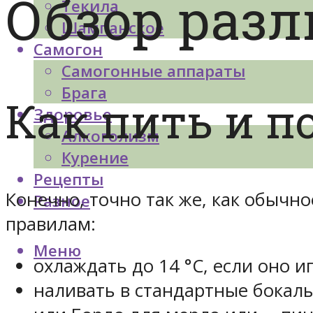
Обзор раз
Текила
Шампанское
Самогон
Самогонные аппараты
Брага
Как пить и п
Здоровье
Алкоголизм
Курение
Рецепты
Конечно, точно так же, как обычн
Разное
правилам:
Меню
охлаждать до 14 °С, если оно иг
наливать в стандартные бокал