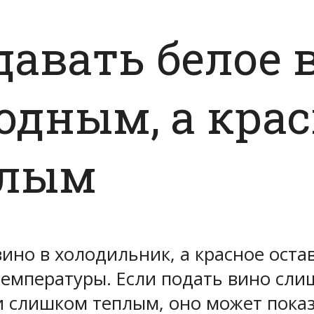
давать белое 
дным, а крас
плым
вино в холодильник, а красное оста
 температуры. Если подать вино сл
ли слишком теплым, оно может пок