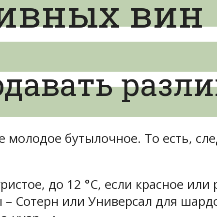
ливных вин
одавать разл
ое молодое бутылочное. То есть, 
ристое, до 12 °С, если красное или р
ы – Сотерн или Универсал для шар