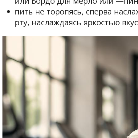
или Бордо для мерло или —пи
пить не торопясь, сперва насла
рту, наслаждаясь яркостью вкус