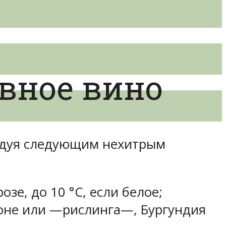
ивное вино
следуя следующим нехитрым
озе, до 10 °С, если белое;
доне или —рислинга—, Бургундия