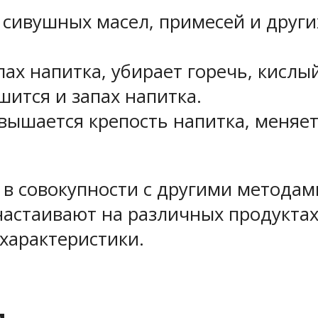
 сивушных масел, примесей и други
пах напитка, убирает горечь, кислы
чшится и запах напитка.
вышается крепость напитка, меняетс
в совокупности с другими методам
настаивают на различных продуктах
 характеристики.