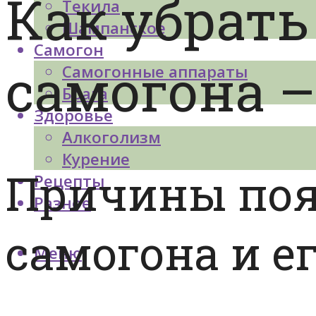
Как убрать
Текила
Шампанское
Самогон
самогона –
Самогонные аппараты
Брага
Здоровье
Алкоголизм
Курение
Причины поя
Рецепты
Разное
самогона и е
Меню