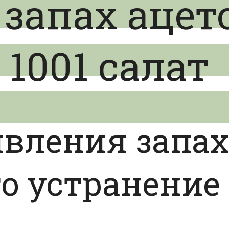
 запах ацет
 1001 салат
вления запаха
го устранение