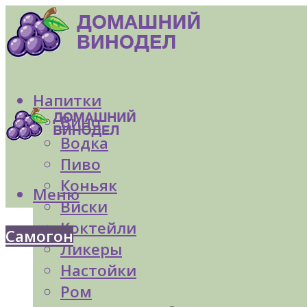
Напитки
Вино
Водка
Пиво
Коньяк
Меню
Виски
Коктейли
Самогон
Ликеры
Настойки
Ром