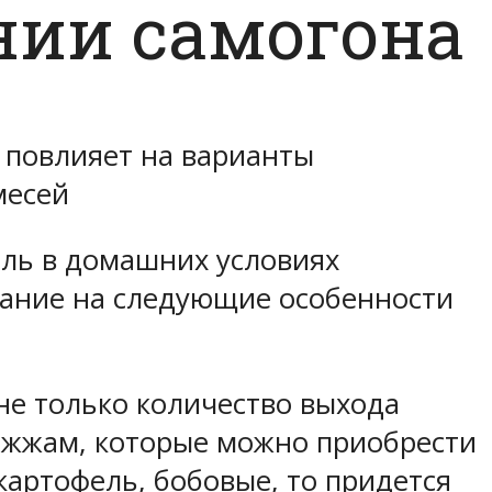
нии самогона
 повлияет на варианты
месей
оль в домашних условиях
мание на следующие особенности
не только количество выхода
рожжам, которые можно приобрести
картофель, бобовые, то придется