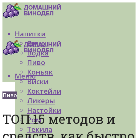
Напитки
Вино
Водка
Пиво
Коньяк
Меню
Виски
Коктейли
Пиво
Ликеры
Настойки
ТОП 15 методов и
Ром
Текила
средств, как быстро