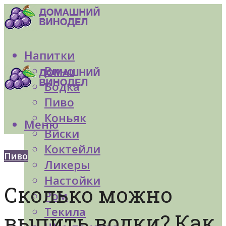
Напитки
Вино
Водка
Пиво
Коньяк
Меню
Виски
Коктейли
Пиво
Ликеры
Настойки
Сколько можно
Ром
Текила
выпить водки? Как