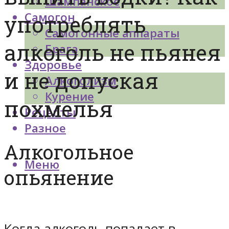
Шампанское
Самогон
употреблять
Самогонные аппараты
алкоголь не пьянея
Брага
Здоровье
и не допуская
Алкоголизм
Курение
похмелья
Рецепты
Разное
Алкогольное
Меню
опьянение
Когда алкоголь попадает в