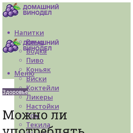
Напитки
Вино
Водка
Пиво
Коньяк
Меню
Виски
Коктейли
Здоровье
Ликеры
Настойки
Можно ли
Ром
Текила
употреблять