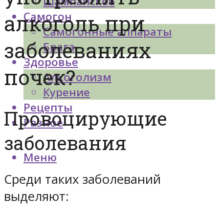
Шампанское
Самогон
алкоголь при
Самогонные аппараты
заболеваниях
Брага
Здоровье
почек?
Алкоголизм
Курение
Рецепты
Провоцирующие
Разное
заболевания
Меню
Среди таких заболеваний
выделяют: