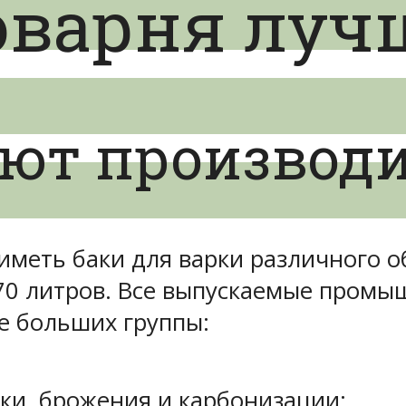
оварня луч
ают производ
иметь баки для варки различного 
и 70 литров. Все выпускаемые пром
е больших группы:
ки, брожения и карбонизации;