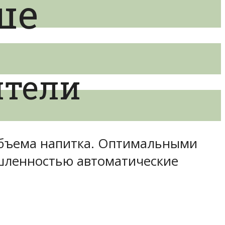
ше
ители
объема напитка. Оптимальными
ышленностью автоматические