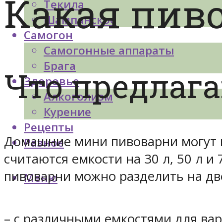
Какая пив
Текила
Шампанское
Самогон
Самогонные аппараты
Брага
Что предлаг
Здоровье
Алкоголизм
Курение
Рецепты
Домашние мини пивоварни могут 
Разное
считаются емкости на 30 л, 50 л 
пивоварни можно разделить на дв
Меню
– с различными емкостями для вар