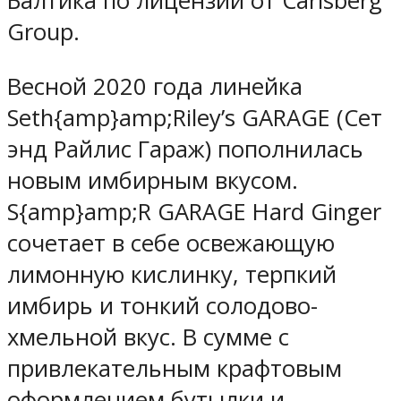
Балтика по лицензии от Carlsberg
Group.
Весной 2020 года линейка
Seth{amp}amp;Riley’s GARAGE (Сет
энд Райлис Гараж) пополнилась
новым имбирным вкусом.
S{amp}amp;R GARAGE Hard Ginger
сочетает в себе освежающую
лимонную кислинку, терпкий
имбирь и тонкий солодово-
хмельной вкус. В сумме с
привлекательным крафтовым
оформлением бутылки и