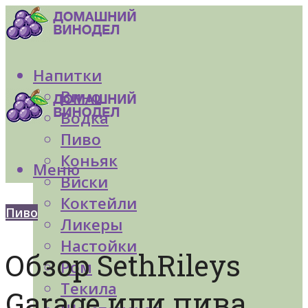
Напитки
Вино
Водка
Пиво
Коньяк
Меню
Виски
Коктейли
Пиво
Ликеры
Настойки
Обзор SethRileys
Ром
Текила
Garage или пива