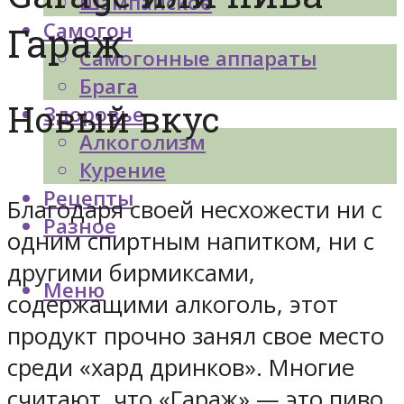
Шампанское
Самогон
Гараж
Самогонные аппараты
Брага
Новый вкус
Здоровье
Алкоголизм
Курение
Рецепты
Благодаря своей несхожести ни с
Разное
одним спиртным напитком, ни с
другими бирмиксами,
Меню
содержащими алкоголь, этот
продукт прочно занял свое место
среди «хард дринков». Многие
считают, что «Гараж» — это пиво.