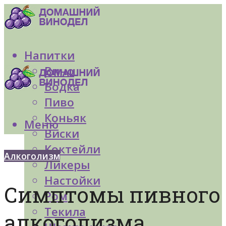
Напитки
Вино
Водка
Пиво
Коньяк
Меню
Виски
Коктейли
Алкоголизм
Ликеры
Настойки
Симптомы пивного
Ром
Текила
алкоголизма