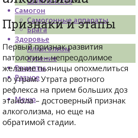
Шампанское
Самогон
Самогонные аппараты
Признаки и этапы
Брага
Здоровье
Первый признак развития
Алкоголизм
патологии – непреодолимое
Курение
желание пьяницы опохмелиться
Рецепты
Разное
по утрам. Утрата рвотного
рефлекса на прием больших доз
Меню
этанола – достоверный признак
алкоголизма, но еще на
обратимой стадии.