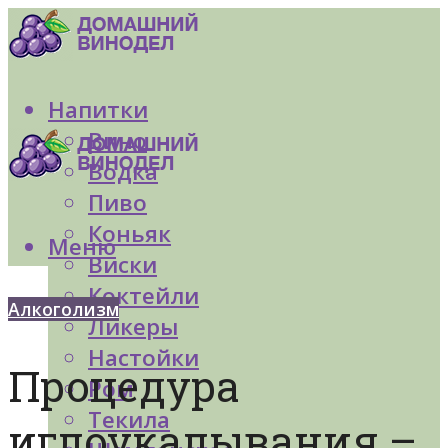
Напитки
Вино
Водка
Пиво
Коньяк
Меню
Виски
Коктейли
Алкоголизм
Ликеры
Настойки
Процедура
Ром
Текила
иглоукалывания –