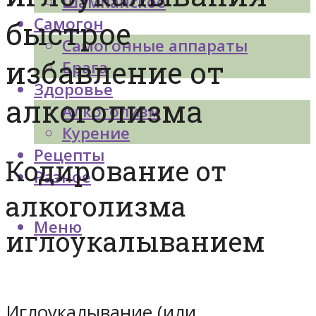
Шампанское
Самогон
быстрое
Самогонные аппараты
избавление от
Брага
Здоровье
алкоголизма
Алкоголизм
Курение
Рецепты
Кодирование от
Разное
алкоголизма
Меню
иглоукалыванием
Иглоукалывание (или