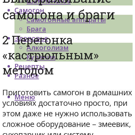
Шампанское
Самогон
самогона и браги
Самогонные аппараты
Брага
2 Перегонка
Здоровье
Алкоголизм
«кастрюльным»
Курение
Рецепты
методом
Разное
Приготовить самогон в домашних
Меню
условиях достаточно просто, при
этом даже не нужно использовать
сложное оборудование – змеевик,
сухопарник или систему