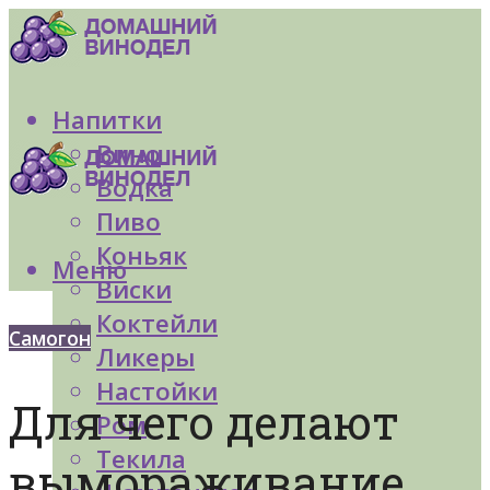
Напитки
Вино
Водка
Пиво
Коньяк
Меню
Виски
Коктейли
Самогон
Ликеры
Настойки
Для чего делают
Ром
Текила
вымораживание