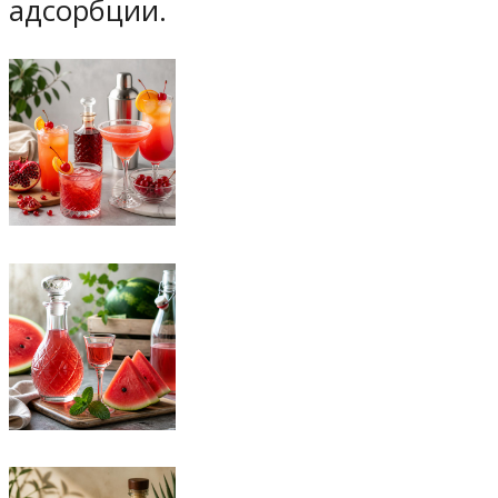
адсорбции.