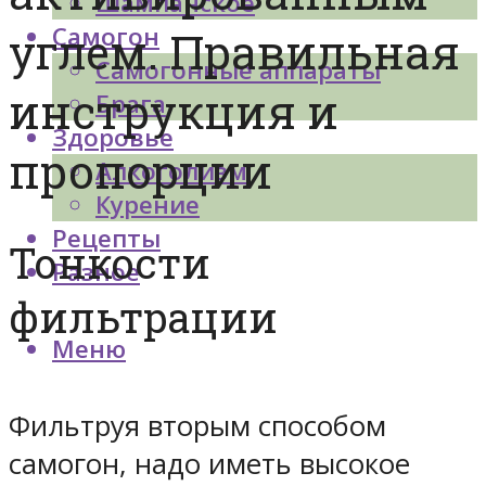
Шампанское
Самогон
углем. Правильная
Самогонные аппараты
инструкция и
Брага
Здоровье
пропорции
Алкоголизм
Курение
Рецепты
Тонкости
Разное
фильтрации
Меню
Фильтруя вторым способом
самогон, надо иметь высокое