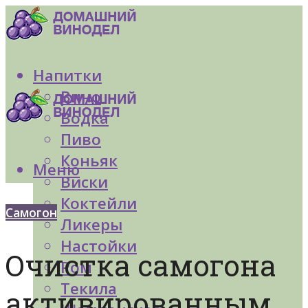
Напитки
Вино
Водка
Пиво
Коньяк
Меню
Виски
Коктейли
Самогон
Ликеры
Настойки
Очистка самогона
Ром
Текила
активированным