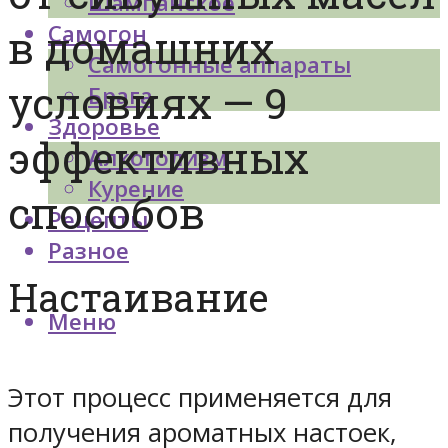
Шампанское
Самогон
в домашних
Самогонные аппараты
условиях — 9
Брага
Здоровье
эффективных
Алкоголизм
Курение
способов
Рецепты
Разное
Настаивание
Меню
Этот процесс применяется для
получения ароматных настоек,