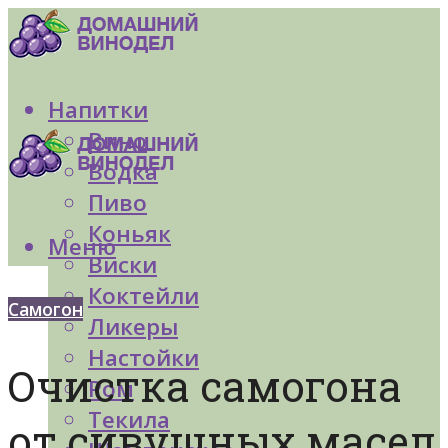
Напитки
Вино
Водка
Пиво
Коньяк
Меню
Виски
Коктейли
Самогон
Ликеры
Настойки
Очистка самогона
Ром
Текила
от сивушных масел