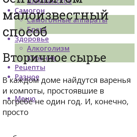
Шампанское
Самогон
малоизвестный
Самогонные аппараты
способ
Брага
Здоровье
Алкоголизм
Вторичное сырье
Курение
Рецепты
Разное
В каждом доме найдутся варенья
и компоты, простоявшие в
Меню
погребе не один год. И, конечно,
просто