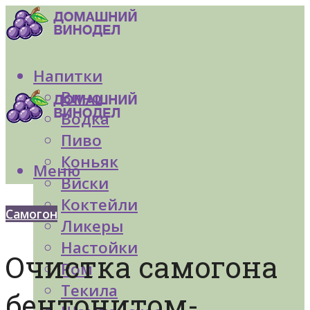
Напитки
Вино
Водка
Пиво
Коньяк
Меню
Виски
Коктейли
Самогон
Ликеры
Настойки
Очистка самогона
Ром
Текила
бентонитом-