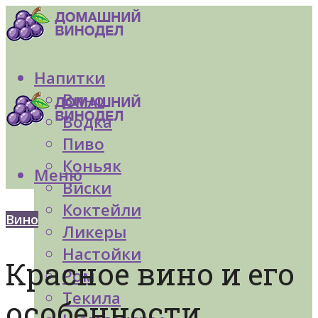
Напитки
Вино
Водка
Пиво
Коньяк
Меню
Виски
Коктейли
Вино
Ликеры
Настойки
Красное вино и его
Ром
Текила
особенности