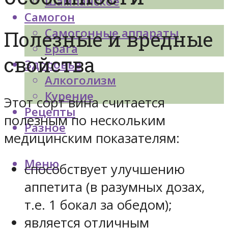
Шампанское
Самогон
Самогонные аппараты
Полезные и вредные
Брага
свойства
Здоровье
Алкоголизм
Курение
Этот сорт вина считается
Рецепты
полезным по нескольким
Разное
медицинским показателям:
Меню
способствует улучшению
аппетита (в разумных дозах,
т.е. 1 бокал за обедом);
является отличным