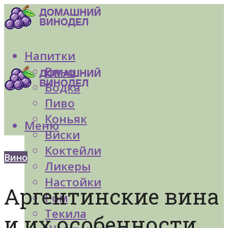
Напитки
Вино
Водка
Пиво
Коньяк
Меню
Виски
Коктейли
Вино
Ликеры
Настойки
Аргентинские вина
Ром
Текила
и их особенности