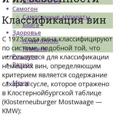
Шампанское
Самогон
Самогонные аппараты
Классификация вин
Брага
Здоровье
С 1973 года вина классифицируют
Алкоголизм
по системе, подобной той, что
Курение
используется для классификации
Рецепты
Разное
немецких вин, определяющим
критерием является содержание
Меню
сахара в сусле, которое отражено
в Клостернойбургской таблице
(Klosterneuburger Mostwaage —
KMW):