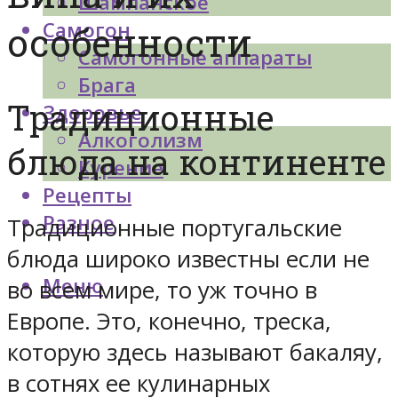
Шампанское
Самогон
особенности
Самогонные аппараты
Брага
Традиционные
Здоровье
Алкоголизм
блюда на континенте
Курение
Рецепты
Разное
Традиционные португальские
блюда широко известны если не
Меню
во всем мире, то уж точно в
Европе. Это, конечно, треска,
которую здесь называют бакаляу,
в сотнях ее кулинарных