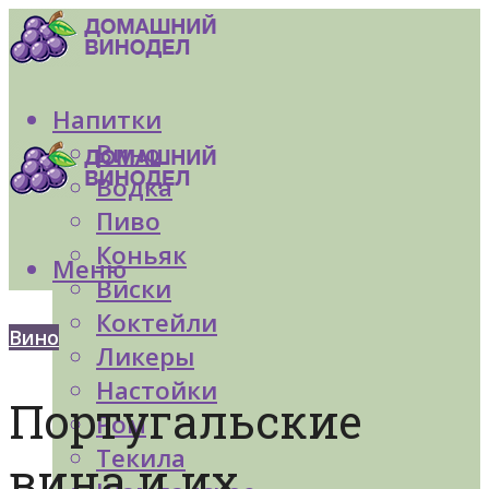
Напитки
Вино
Водка
Пиво
Коньяк
Меню
Виски
Коктейли
Вино
Ликеры
Настойки
Португальские
Ром
Текила
вина и их