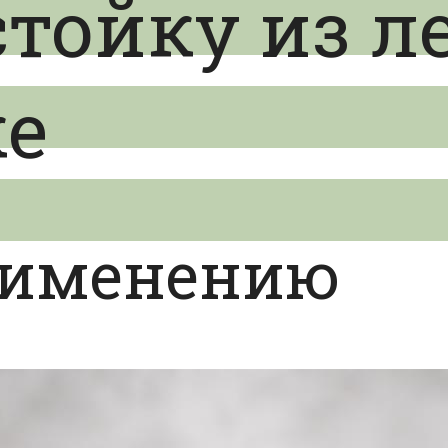
тойку из л
ке
рименению