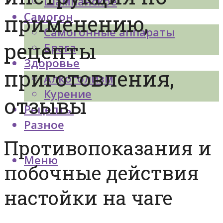
Шампанское
Самогон
применению,
Самогонные аппараты
рецепты
Брага
Здоровье
приготовления,
Алкоголизм
Курение
отзывы
Рецепты
Разное
Противопоказания и
Меню
побочные действия
настойки на чаге