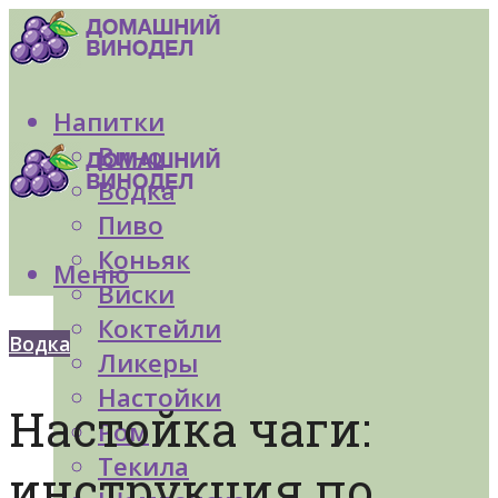
Напитки
Вино
Водка
Пиво
Коньяк
Меню
Виски
Коктейли
Водка
Ликеры
Настойки
Настойка чаги:
Ром
Текила
инструкция по