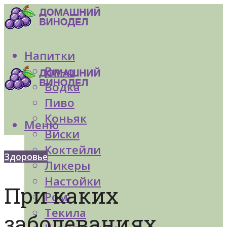
Напитки
Вино
Водка
Пиво
Коньяк
Меню
Виски
Коктейли
Здоровье
Ликеры
Настойки
При каких
Ром
Текила
заболеваниях