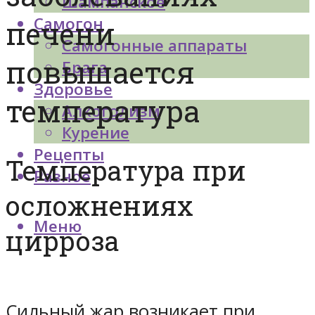
Шампанское
Самогон
печени
Самогонные аппараты
повышается
Брага
Здоровье
температура
Алкоголизм
Курение
Рецепты
Температура при
Разное
осложнениях
Меню
цирроза
Сильный жар возникает при