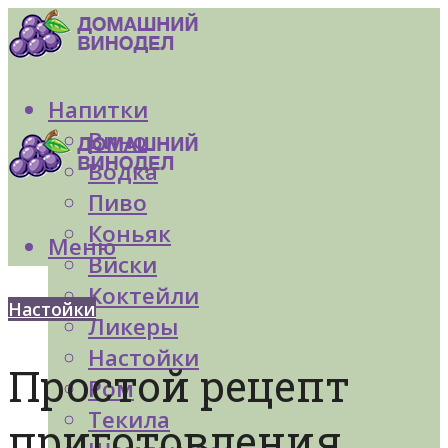
Напитки
Вино
Водка
Пиво
Коньяк
Меню
Виски
Коктейли
Настойки
Ликеры
Настойки
Простой рецепт
Ром
Текила
приготовления