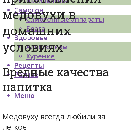
Шампанское
Самогон
медовухи в
Самогонные аппараты
домашних
Брага
Здоровье
условиях
Алкоголизм
Курение
Рецепты
Вредные качества
Разное
напитка
Меню
Медовуху всегда любили за
легкое