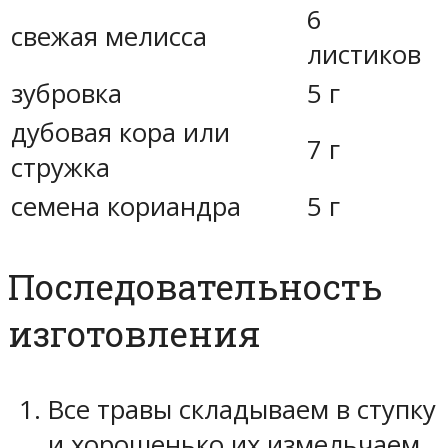
6
свежая мелисса
листиков
зубровка
5 г
дубовая кора или
7 г
стружка
семена кориандра
5 г
Последовательность
изготовления
Все травы складываем в ступку
и хорошенько их измельчаем