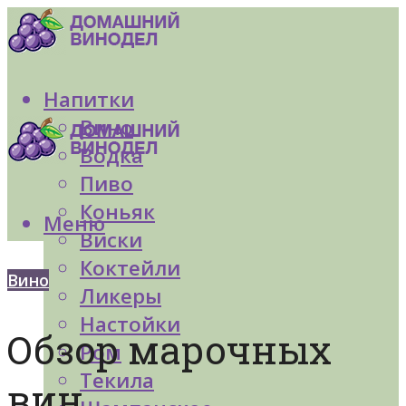
Напитки
Вино
Водка
Пиво
Коньяк
Меню
Виски
Коктейли
Вино
Ликеры
Настойки
Обзор марочных
Ром
Текила
вин