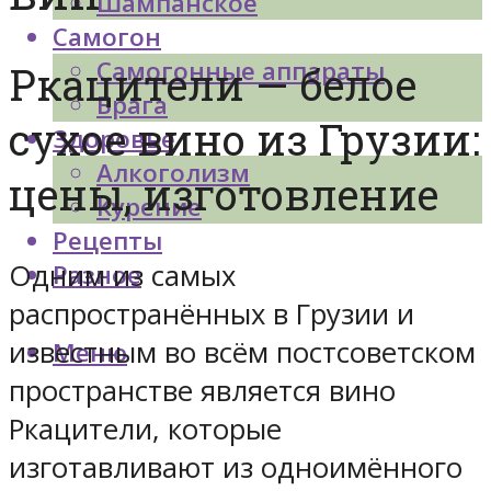
Шампанское
Самогон
Самогонные аппараты
Ркацители — белое
Брага
сухое вино из Грузии:
Здоровье
Алкоголизм
цены, изготовление
Курение
Рецепты
Одним из самых
Разное
распространённых в Грузии и
известным во всём постсоветском
Меню
пространстве является вино
Ркацители, которые
изготавливают из одноимённого