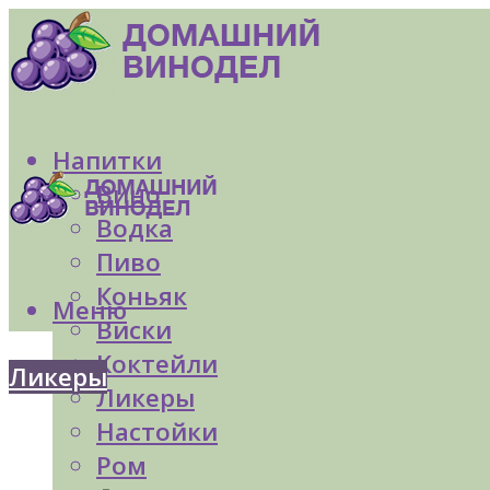
Напитки
Вино
Водка
Пиво
Коньяк
Меню
Виски
Коктейли
Ликеры
Ликеры
Настойки
Ром