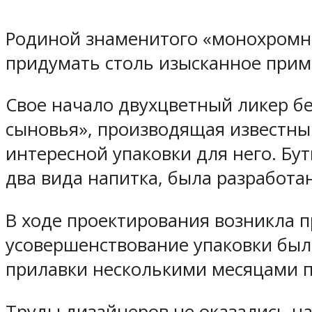
Родиной знаменитого «монохромно
придумать столь изысканное прим
Свое начало двухцветный ликер бе
сыновья», производящая известный 
интересной упаковки для него. Бу
два вида напитка, была разработа
В ходе проектирования возникла п
усовершенствование упаковки было
прилавки несколькими месяцами п
Труды дизайнеров не оказались на