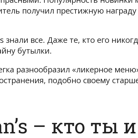
итель получил престижную награду
 s знали все. Даже те, кто его никог
йну бутылки.
егка разнообразил «ликерное меню»
остранения, подобно своему старше
n’s – кто ты 