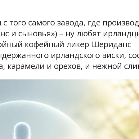
с того самого завода, где производ
нс и сыновья») – ну любят ирландц
ойный кофейный ликер Шериданс – 
ыдержанного ирландского виски, сос
, карамели и орехов, и нежной сли