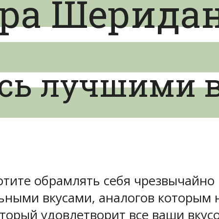
ера Шерида
сь лучшими 
хотите обрамлять себя чрезвычайн
ьными вкусами, аналогов которым 
оторый удовлетворит все ваши вкус