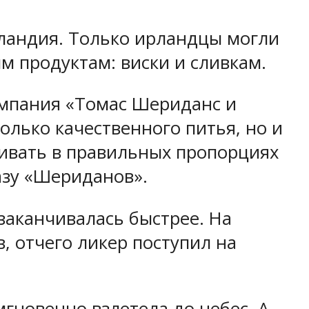
рландия. Только ирландцы могли
 продуктам: виски и сливкам.
компания «Томас Шериданс и
только качественного питья, но и
шивать в правильных пропорциях
азу «Шериданов».
заканчивалась быстрее. На
, отчего ликер поступил на
гновенно взлетела до небес. А