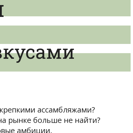
н
вкусами
о крепкими ассамбляжами?
на рынке больше не найти?
овые амбиции.