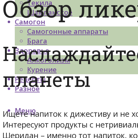
Обзор лик
Текила
Шампанское
Самогон
Самогонные аппараты
Брага
Наслаждайте
Здоровье
Алкоголизм
Курение
планеты
Рецепты
Разное
Меню
Ищете напиток к дижестиву и не 
Интересуют продукты с нетривиал
Шеридан – именно тот напиток, к