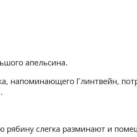
льшого апельсина.
ка, напоминающего Глинтвейн, пот
.
рябину слегка разминают и помещ