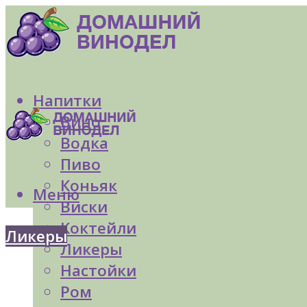
Напитки
Вино
Водка
Пиво
Коньяк
Меню
Виски
Коктейли
Ликеры
Ликеры
Настойки
Ром