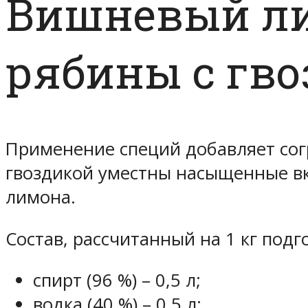
Вишневый ли
рябины с гв
Применение специй добавляет сог
гвоздикой уместны насыщенные вк
лимона.
Состав, рассчитанный на 1 кг под
спирт (96 %) – 0,5 л;
водка (40 %) – 0,5 л;