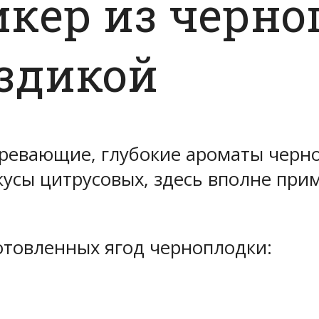
кер из черно
оздикой
ревающие, глубокие ароматы черно
усы цитрусовых, здесь вполне при
готовленных ягод черноплодки: