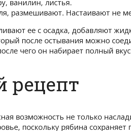
у, ванилин, листья.
ля, размешивают. Настаивают не м
сливают ее с осадка, добавляют жид
оторый после остывания можно соеди
после чего он набирает полный вкус
й рецепт
сная возможность не только насла
ровье, поскольку рябина сохраняет