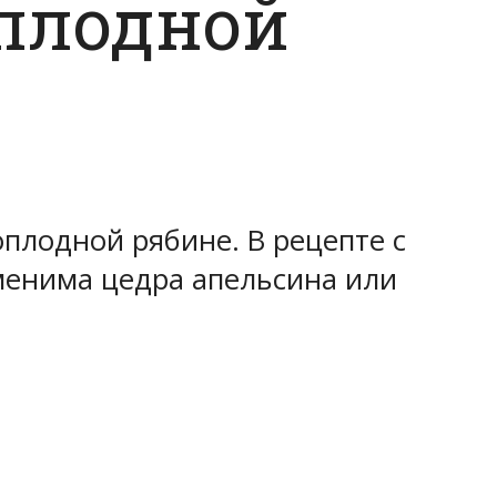
плодной
плодной рябине. В рецепте с
менима цедра апельсина или