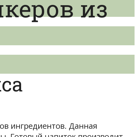
керов из
кса
ов ингредиентов. Данная
ы. Готовый напиток производит