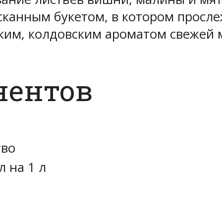
канным букетом, в котором просл
ким, колдовским ароматом свежей 
нентов
тво
л на 1 л