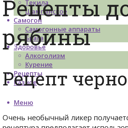
Рецепты д
Текила
Шампанское
Самогон
рябины
Самогонные аппараты
Брага
Здоровье
Алкоголизм
Курение
Рецепт черн
Рецепты
Разное
Меню
Очень необычный ликер получаетс
рецептура предполагает использо