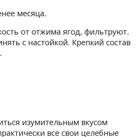
енее месяца.
кость от отжима ягод, фильтруют.
нять с настойкой. Крепкий состав
.
диться изумительным вкусом
 практически все свои целебные