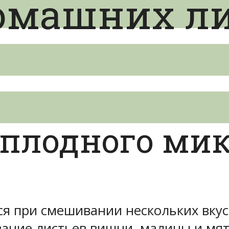
омашних ли
оплодного ми
я при смешивании нескольких вкус
вание листьев вишни, малины и мят