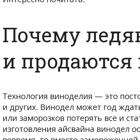
Почему ледян
и продаются в
Технология виноделия — это посто
и других. Винодел может год ждат
или заморозков потерять все и ст
изготовления айсвайна винодел ос
вовремя, то вместо замороженной