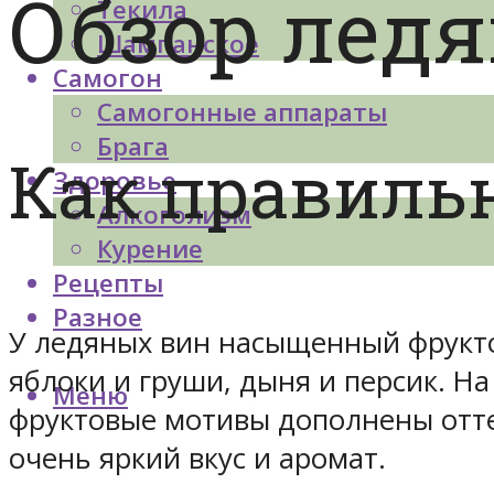
Обзор ледя
Текила
Шампанское
Самогон
Самогонные аппараты
Брага
Как правильн
Здоровье
Алкоголизм
Курение
Рецепты
Разное
У ледяных вин насыщенный фрукто
яблоки и груши, дыня и персик. Н
Меню
фруктовые мотивы дополнены отте
очень яркий вкус и аромат.