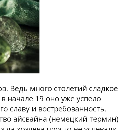
в. Ведь много столетий сладкое
 в начале 19 оно уже успело
о славу и востребованность.
тво айсвайна (немецкий термин)
гда хозяева просто не успевали