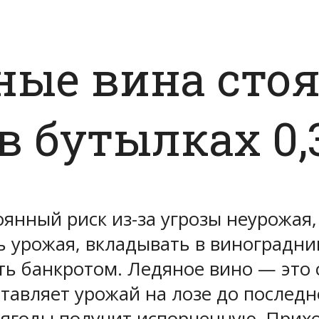
ые вина стоя
 бутылках 0,3
янный риск из-за угрозы неурожая,
ь урожая, вкладывать в виноградник
ать банкротом. Ледяное вино — это
тавляет урожай на лозе до последн
 ягоды получит испорченную. Прихо