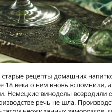
 старые рецепты домашних напитко
е 18 века о нем вновь вспомнили, а
и. Немецкие виноделы возродили ег
оизводстве речь не шла. Производс
льтатом неожиданных заморозков, ко