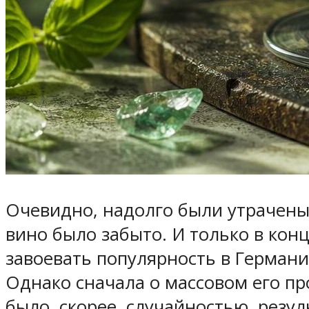
Очевидно, надолго были утрачены
вино было забыто. И только в конц
завоевать популярность в Германи
Однако сначала о массовом его пр
было, скорее, случайностью, резу