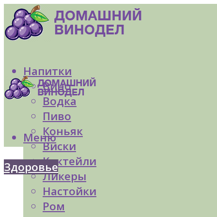
Напитки
Вино
Водка
Пиво
Коньяк
Меню
Виски
Коктейли
Здоровье
Ликеры
Настойки
Ром