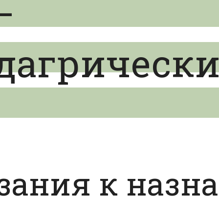
–
дагрическ
зания к назн