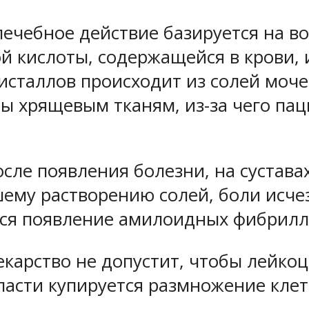
лечебное действие базируется на 
й кислоты, содержащейся в крови, 
исталлов происходит из солей моч
вмы хрящевым тканям, из-за чего п
сле появления болезни, на сустава
йшему растворению солей, боли ис
тся появление амилоидных фибрилл
карство не допустит, чтобы лейко
ласти купируется размножение кле