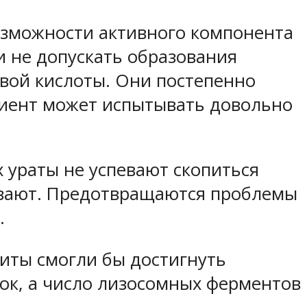
возможности активного компонента
и не допускать образования
евой кислоты. Они постепенно
ациент может испытывать довольно
х ураты не успевают скопиться
чезают. Предотвращаются проблемы
.
циты смогли бы достигнуть
ток, а число лизосомных ферментов