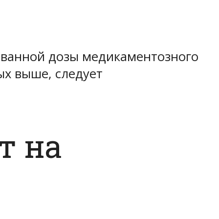
ованной дозы медикаментозного
ых выше, следует
т на