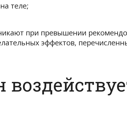
на теле;
зникают при превышении рекоменд
елательных эффектов, перечисленн
 воздействуе