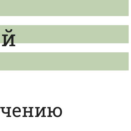
ий
ачению