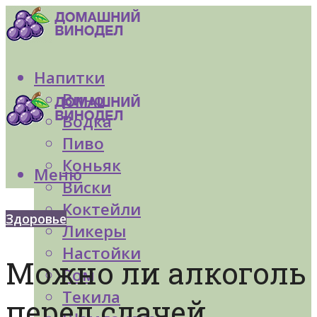
Напитки
Вино
Водка
Пиво
Коньяк
Меню
Виски
Коктейли
Здоровье
Ликеры
Настойки
Можно ли алкоголь
Ром
Текила
перед сдачей