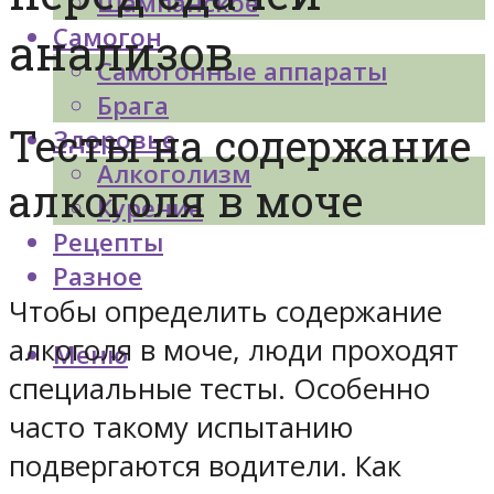
Шампанское
Самогон
анализов
Самогонные аппараты
Брага
Тесты на содержание
Здоровье
Алкоголизм
алкоголя в моче
Курение
Рецепты
Разное
Чтобы определить содержание
алкоголя в моче, люди проходят
Меню
специальные тесты. Особенно
часто такому испытанию
подвергаются водители. Как