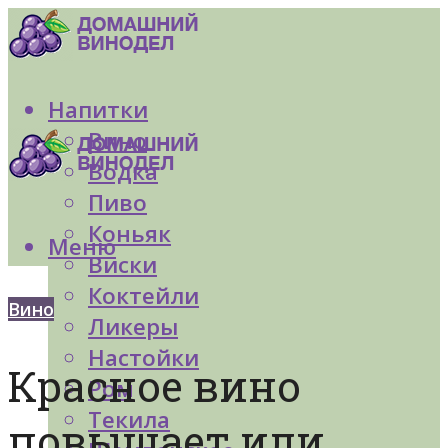
Напитки
Вино
Водка
Пиво
Коньяк
Меню
Виски
Коктейли
Вино
Ликеры
Настойки
Красное вино
Ром
Текила
повышает или