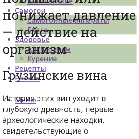
Шампанское
Самогон
понижает давление
Самогонные аппараты
— действие на
Брага
Здоровье
организм
Алкоголизм
Курение
Рецепты
Грузинские вина
Разное
История этих вин уходит в
Меню
глубокую древность, первые
археологические находки,
свидетельствующие о