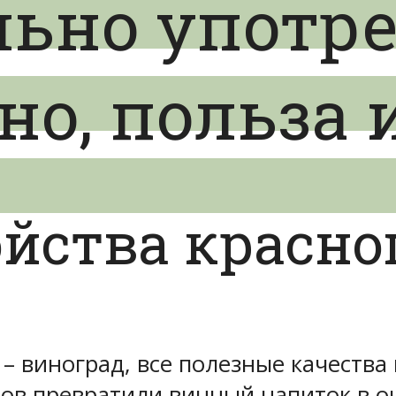
льно употр
но, польза 
йства красно
 – виноград, все полезные качества
ов превратили винный напиток в о