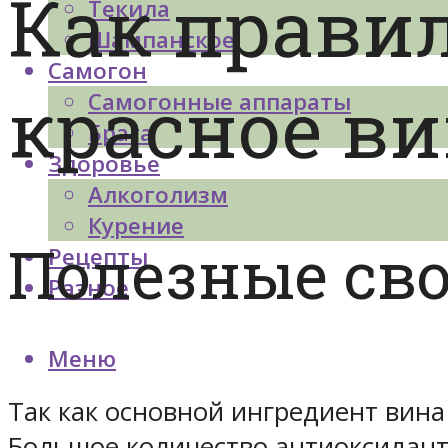
Как прави
Текила
Шампанское
Самогон
красное ви
Самогонные аппараты
Брага
Здоровье
Алкоголизм
Курение
Полезные сво
Рецепты
Разное
Меню
Так как основной ингредиент вина
Большое количество антиоксидант