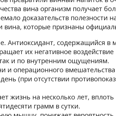
чества вина организм получает бо
емало доказательств полезности н
ти вина, которые признаны официа
е. Антиоксидант, содержащийся в м
ращает их негативное воздействие 
 так и по внутренним ощущениям.
и и операционного вмешательства
в день (при отсутствии противопок
ает жизнь на несколько лет, вплоть
ятидесяти грамм в сутки.
чную мышцу, понижает вероятность 