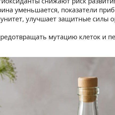
тиоксиданты снижают риск развити
рина уменьшается, показатели приб
нитет, улучшает защитные силы ор
предотвращать мутацию клеток и п