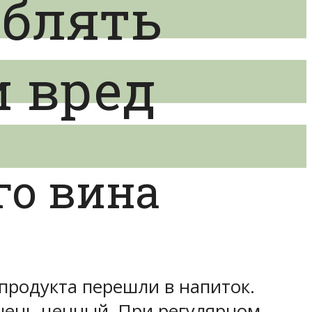
еблять
и вред
го вина
 продукта перешли в напиток.
чень ценный. При регулярном