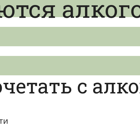
ются алког
очетать с алк
ти