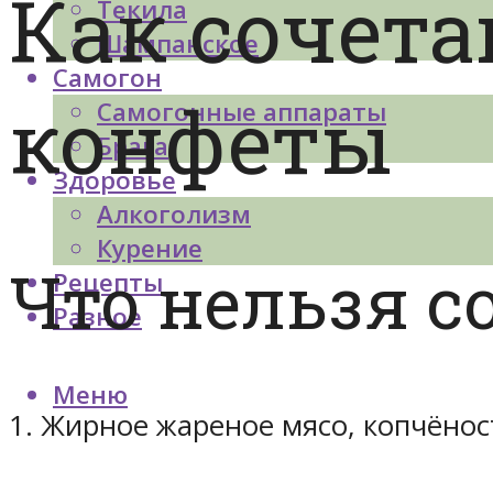
Как сочета
Текила
Шампанское
Самогон
конфеты
Самогонные аппараты
Брага
Здоровье
Алкоголизм
Курение
Что нельзя с
Рецепты
Разное
Меню
1. Жирное жареное мясо, копчёнос