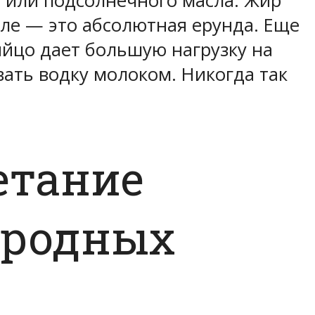
о или подсолнечного масла. Жир
еле — это абсолютная ерунда. Еще
яйцо дает большую нагрузку на
ать водку молоком. Никогда так
етание
ородных