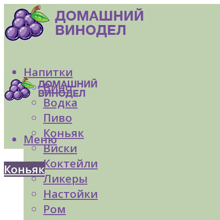
Напитки
Вино
Водка
Пиво
Коньяк
Меню
Виски
Коктейли
Коньяк
Ликеры
Настойки
Ром