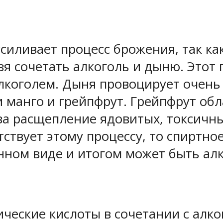
усиливает процесс брожения, так ка
зя сочетать алкоголь и дыню. Этот
 алкоголем. Дыня провоцирует очен
 манго и грейпфрут. Грейпфрут об
за расщепление ядовитых, токсичны
тствует этому процессу, то спиртно
нном виде и итогом может быть ал
еские кислоты в сочетании с алког