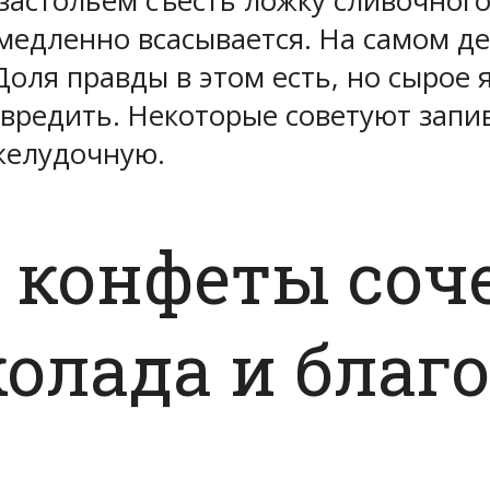
застольем съесть ложку сливочног
медленно всасывается. На самом д
оля правды в этом есть, но сырое 
вредить. Некоторые советуют запив
желудочную.
 конфеты соч
колада и благ