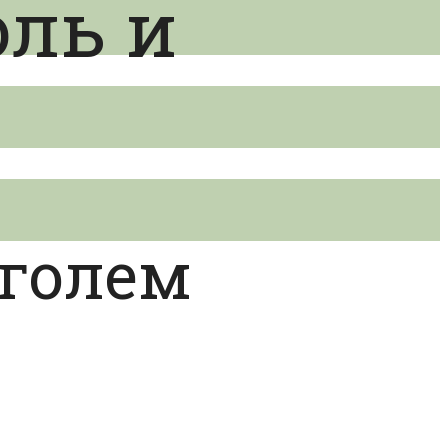
оль и
оголем