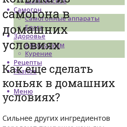
Шампанское
Самогон
самогона в
Самогонные аппараты
домашних
Брага
Здоровье
условиях
Алкоголизм
Курение
Рецепты
Как еще сделать
Разное
коньяк в домашних
Меню
условиях?
Сильнее других ингредиентов