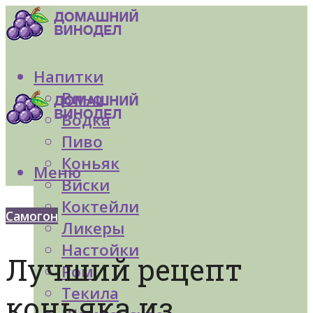
Напитки
Вино
Водка
Пиво
Коньяк
Меню
Виски
Коктейли
Самогон
Ликеры
Настойки
Лучший рецепт
Ром
Текила
коньяка из