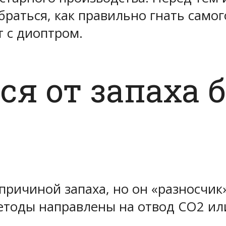
раться, как правильно гнать самог
т с диоптром.
ся от запаха 
 причиной запаха, но он «разносчик
етоды направлены на отвод СО2 ил