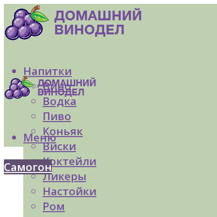
Напитки
Вино
Водка
Пиво
Коньяк
Меню
Виски
Коктейли
Самогон
Ликеры
Настойки
Ром