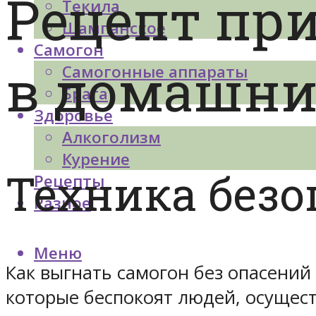
Рецепт пр
Текила
Шампанское
Самогон
в домашних
Самогонные аппараты
Брага
Здоровье
Алкоголизм
Курение
Техника безо
Рецепты
Разное
Меню
Как выгнать самогон без опасений
которые беспокоят людей, осущес