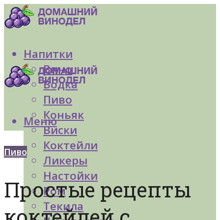
Напитки
Вино
Водка
Пиво
Коньяк
Меню
Виски
Коктейли
Пиво
Ликеры
Настойки
Простые рецепты
Ром
Текила
коктейлей с