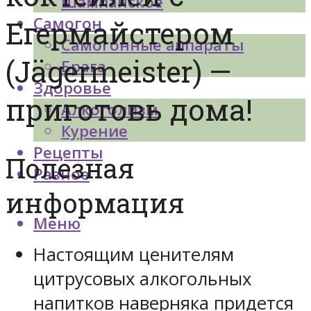
Шампанское
Самогон
Егермайстером
Самогонные аппараты
(Jägermeister) —
Брага
Здоровье
приготовь дома!
Алкоголизм
Курение
Рецепты
Полезная
Разное
информация
Меню
Настоящим ценителям
цитрусовых алкогольных
напитков наверняка придется