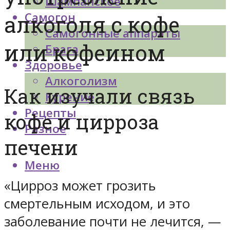
Шампанское
Самогон
алкоголя с кофе
Самогонные аппараты
или кофеином
Брага
Здоровье
Алкоголизм
Как изучали связь
Курение
Рецепты
кофе и цирроза
Разное
печени
Меню
«Цирроз может грозить
смертельным исходом, и это
заболевание почти не лечится, —