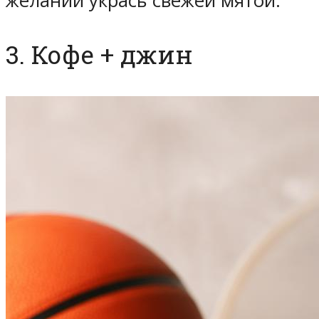
желании укрась свежей мятой.
3. Кофе + джин