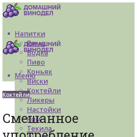
Напитки
Вино
Водка
Пиво
Коньяк
Меню
Виски
Коктейли
Коктейли
Ликеры
Настойки
Смешанное
Ром
Текила
употребление