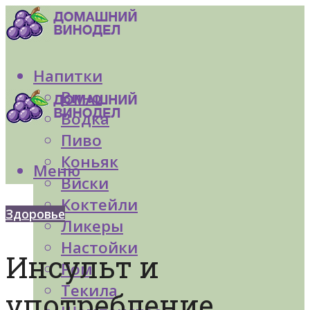
Напитки
Вино
Водка
Пиво
Коньяк
Меню
Виски
Коктейли
Здоровье
Ликеры
Настойки
Инсульт и
Ром
Текила
употребление