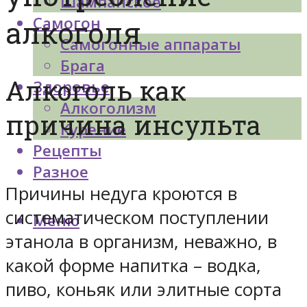
Шампанское
Самогон
алкоголя
Самогонные аппараты
Брага
Алкоголь как
Здоровье
Алкоголизм
причина инсульта
Курение
Рецепты
Разное
Причины недуга кроются в
систематическом поступлении
Меню
этанола в организм, неважно, в
какой форме напитка – водка,
пиво, коньяк или элитные сорта