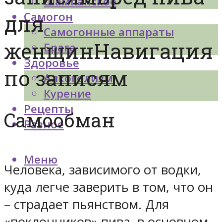
Шампанское
Самогон
для
Самогонные аппараты
женщинНавигация
Брага
Здоровье
по записям
Алкоголизм
Курение
Рецепты
Самообман
Разное
Меню
Человека, зависимого от водки,
куда легче заверить в том, что он
– страдает пьянством. Для
«поклонников» пива, в основном,