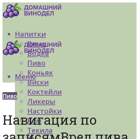
Напитки
Вино
Водка
Пиво
Коньяк
Меню
Виски
Коктейли
Пиво
Ликеры
Настойки
Навигация по
Ром
Текила
записямВред пива