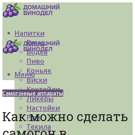
Напитки
Вино
Водка
Пиво
Коньяк
Меню
Виски
Коктейли
Самогонные аппараты
Ликеры
Настойки
Как можно сделать
Ром
Текила
самогон в