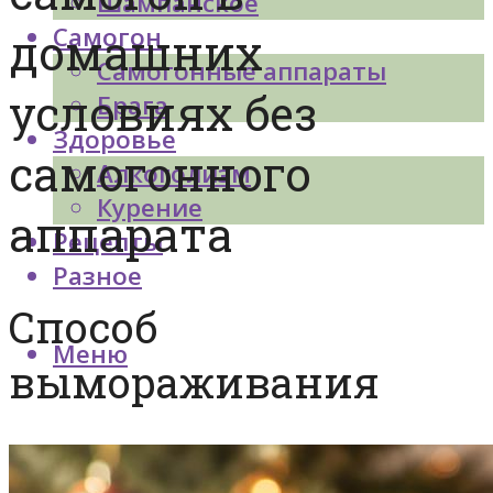
Шампанское
Самогон
домашних
Самогонные аппараты
условиях без
Брага
Здоровье
самогонного
Алкоголизм
Курение
аппарата
Рецепты
Разное
Способ
Меню
вымораживания