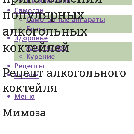
Шампанское
Самогон
популярных
Самогонные аппараты
алкогольных
Брага
Здоровье
коктейлей
Алкоголизм
Курение
Рецепты
Рецепт алкогольного
Разное
коктейля
Меню
Мимоза