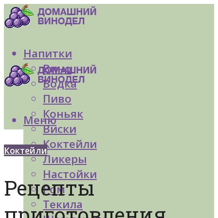
Напитки
Вино
Водка
Пиво
Коньяк
Меню
Виски
Коктейли
Коктейли
Ликеры
Настойки
Рецепты
Ром
Текила
приготовления