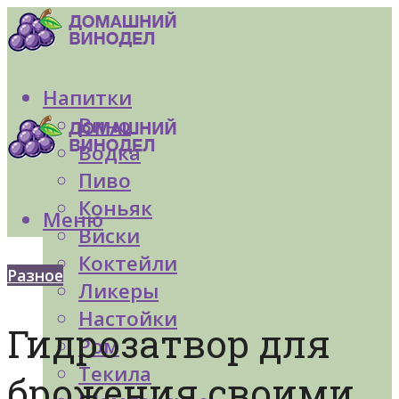
Напитки
Вино
Водка
Пиво
Коньяк
Меню
Виски
Коктейли
Разное
Ликеры
Настойки
Гидрозатвор для
Ром
Текила
брожения своими