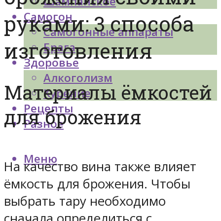
Шампанское
Самогон
руками: 3 способа
Самогонные аппараты
изготовления
Брага
Здоровье
Алкоголизм
Материалы ёмкостей
Курение
Рецепты
для брожения
Разное
Меню
На качество вина также влияет
ёмкость для брожения. Чтобы
выбрать тару необходимо
сначала определиться с