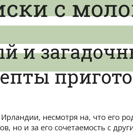
иски с мол
й и загадочн
цепты пригот
 Ирландии, несмотря на, что его р
ов, но и за его сочетаемость с дру