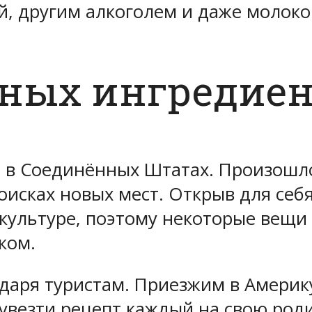
й, другим алкоголем и даже молоко
нных ингредие
 в Соединённых Штатах. Произошло
оисках новых мест. Открыв для себ
культуре, поэтому некоторые вещи 
ком.
одаря туристам. Приезжим в Америк
 увезти рецепт каждый на свою род