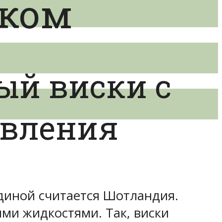
оком
ый виски с
овления
одиной считается Шотландия.
гими жидкостями. Так, виски