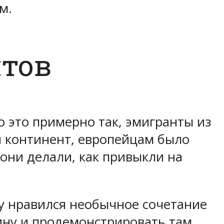
м.
нтов
 это примерно так, эмигранты из
я континент, европейцам было
они делали, как привыкли на
у нравился необычное сочетание
ину и продемонстрировать там.