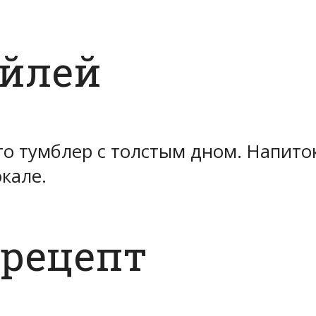
ейлей
то тумблер с толстым дном. Напито
окале.
 рецепт