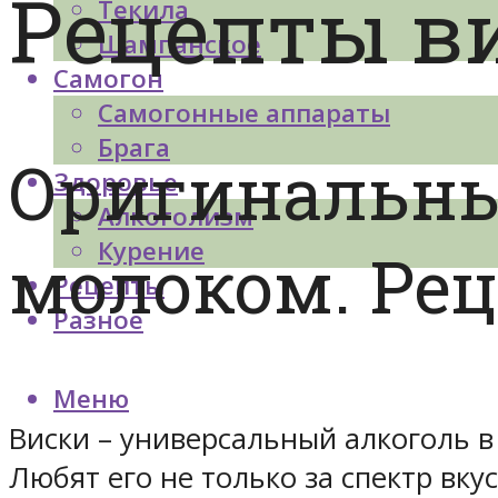
Рецепты в
Текила
Шампанское
Самогон
Самогонные аппараты
Брага
Оригинальны
Здоровье
Алкоголизм
Курение
молоком. Ре
Рецепты
Разное
Меню
Виски – универсальный алкоголь в
Любят его не только за спектр вкус